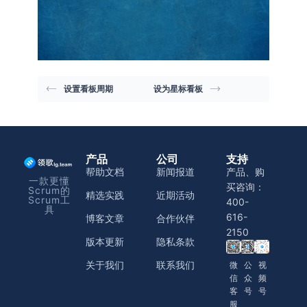
设置看板周期
设为星标看板
产品
公司
支持
帮助文档
新闻报道
产品、购
一款更懂
买咨询：
Scrum的
精选实践
近期活动
Scrum工
400-
具
616-
博客文章
合作伙伴
2150
版本更新
隐私条款
关于我们
联系我们
微
公
视
信
众
频
客
号
号
服