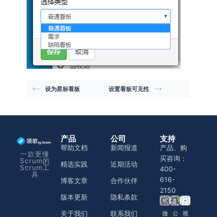
设为星标看板
设置看板可见性
产品
公司
支持
帮助文档
新闻报道
产品、购
一款更懂
买咨询：
Scrum的
精选实践
近期活动
Scrum工
400-
具
616-
博客文章
合作伙伴
2150
版本更新
隐私条款
关于我们
联系我们
微
公
视