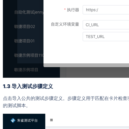
1.3
导入
测试
步骤定义
点击
导入
公共
的
测试
步骤
定义
。
步骤定义
用于匹配
在
卡片
检查
的
测试
脚本
。