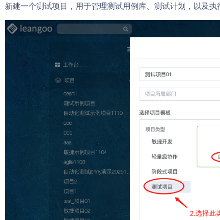
新建
一个
测试
项目
，
用于
管理
测试
用例
库
、
测试
计划
，
以及
执