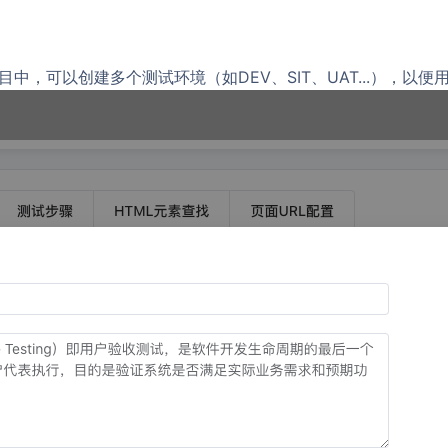
目
中
，
可以
创建
多个
测试
环境
（
如
D
E
V
、
SIT
、
UAT
.
.
.
）
，
以便