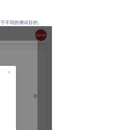
用
于
不同
的
测试
目的
。