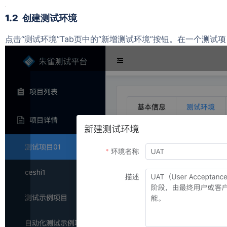
1.2 创建测试环境
点击
“
测试环境
”
T
ab
页
中
的
“
新增
测试
环境
”
按钮
。
在
一个
测试
项