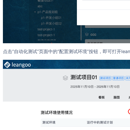
点击
“
自动化测试
”
页面
中
的
“配置测试环境”
按钮
，
即可
打开le