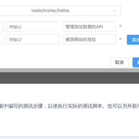
项
中
编写的测试步骤，
以
便
执行实际的测试
脚本
。
也
可以
另外
新