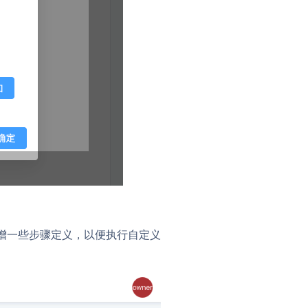
增
一
些
步骤
定义
，
以便
执行
自定义