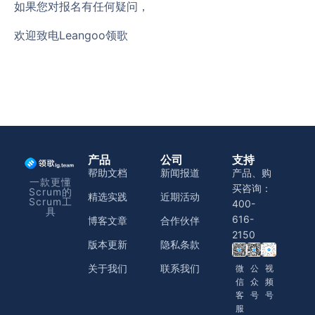
如果您对报名有任何疑问，
欢迎致电Leangoo领歌
产品
公司
支持
帮助文档
新闻报道
产品、购
一款更懂
买咨询：
Scrum的
精选实践
近期活动
Scrum工
400-
具
616-
博客文章
合作伙伴
2150
版本更新
隐私条款
关于我们
联系我们
微
公
视
信
众
频
客
号
号
服